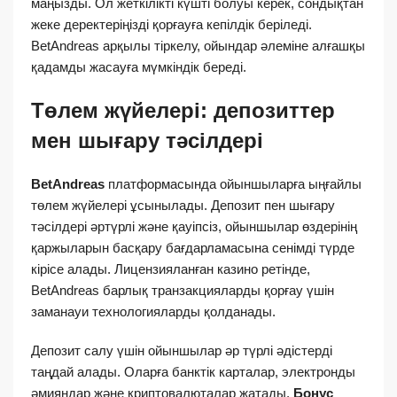
маңызды. Ол жеткілікті күшті болуы керек, сондықтан
жеке деректеріңізді қорғауға кепілдік беріледі.
BetAndreas арқылы тіркелу, ойындар әлеміне алғашқы
қадамды жасауға мүмкіндік береді.
Төлем жүйелері: депозиттер
мен шығару тәсілдері
BetAndreas
платформасында ойыншыларға ыңғайлы
төлем жүйелері ұсынылады. Депозит пен шығару
тәсілдері әртүрлі және қауіпсіз, ойыншылар өздерінің
қаржыларын басқару бағдарламасына сенімді түрде
кірісе алады. Лицензияланған казино ретінде,
BetAndreas барлық транзакцияларды қорғау үшін
заманауи технологияларды қолданады.
Депозит салу үшін ойыншылар әр түрлі әдістерді
таңдай алады. Оларға банктік карталар, электронды
әмияндар және криптовалюталар жатады.
Бонус