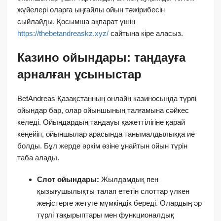
жүйелері оларға ыңғайлы ойын тәжірибесін
сыйлайды. Қосымша ақпарат үшін
https://thebetandreaskz.xyz/
сайтына кіре аласыз.
Казино ойындары: таңдауға
арналған ұсыныстар
BetAndreas Қазақстанның онлайн казиносында түрлі
ойындар бар, олар ойыншының талғамына сәйкес
келеді. Ойындардың таңдауы қажеттілігіне қарай
кеңейіп, ойыншылар арасында танымалдылыққа ие
болды. Бұл жерде әркім өзіне ұнайтын ойын түрін
таба алады.
Слот ойындары:
Жылдамдық пен
қызығушылықты талап ететін слоттар үлкен
жеңістерге жетуге мүмкіндік береді. Олардың әр
түрлі тақырыптары мен функционалдық