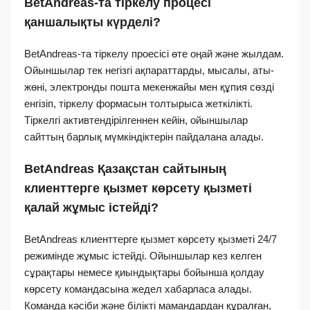
BetAndreas-та тіркелу процесі
қаншалықты күрделі?
BetAndreas-та тіркелу проесісі өте оңай және жылдам.
Ойыншылар тек негізгі ақпараттарды, мысалы, аты-
жөні, электронды пошта мекенжайы мен құпия сөзді
енгізіп, тіркелу формасын толтырыса жеткілікті.
Тіркелгі активтендірілгеннен кейін, ойыншылар
сайттың барлық мүмкіндіктерін пайдалана алады.
BetAndreas Қазақстан сайтының
клиенттерге қызмет көрсету қызметі
қалай жұмыс істейді?
BetAndreas клиенттерге қызмет көрсету қызметі 24/7
режимінде жұмыс істейді. Ойыншылар кез келген
сұрақтары немесе қиындықтары бойынша қолдау
көрсету командасына жедел хабарласа алады.
Команда кәсіби және білікті мамандардан құралған,