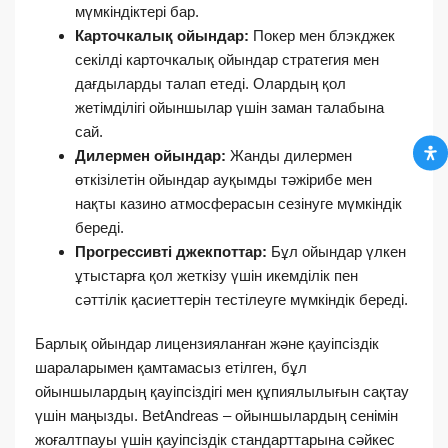
мүмкіндіктері бар.
Карточкалық ойындар:
Покер мен блэкджек
секілді карточкалық ойындар стратегия мен
дағдыларды талап етеді. Олардың қол
жетімділігі ойыншылар үшін заман талабына
сай.
Дилермен ойындар:
Жанды дилермен
өткізілетін ойындар ауқымды тәжірибе мен
нақты казино атмосферасын сезінуге мүмкіндік
береді.
Прогрессивті джекпоттар:
Бұл ойындар үлкен
ұтыстарға қол жеткізу үшін икемділік пен
сәттілік қасиеттерін тестілеуге мүмкіндік береді.
Барлық ойындар лицензияланған және қауіпсіздік
шараларымен қамтамасыз етілген, бұл
ойыншылардың қауіпсіздігі мен құпиялылығын сақтау
үшін маңызды. BetAndreas – ойыншылардың сенімін
жоғалтпауы үшін қауіпсіздік стандарттарына сәйкес