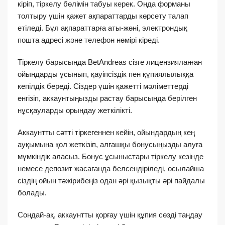
кіріп, тіркелу бөлімін табуы керек. Онда форманы
толтыру үшін қажет ақпараттарды көрсету талап
етіледі. Бұл ақпараттарға аты-жөні, электрондық
пошта адресі және телефон нөмірі кіреді.
Тіркелу барысында BetAndreas сізге лицензияланған
ойындарды ұсынып, қауіпсіздік пен құпиялылыққа
кепілдік береді. Сіздер үшін қажетті мәліметтерді
енгізіп, аккаунтыңызды растау барысында берілген
нұсқауларды орындау жеткілікті.
Аккаунтты сәтті тіркегеннен кейін, ойындардың кең
ауқымына қол жеткізіп, алғашқы бонусыңызды алуға
мүмкіндік аласыз. Бонус ұсыныстары тіркелу кезінде
немесе депозит жасағанда белсендіріледі, осылайша
сіздің ойын тәжірибеңіз одан әрі қызықты әрі пайдалы
болады.
Сондай-ақ, аккаунтты қорғау үшін құпия сөзді таңдау