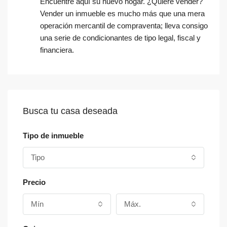
Encuentre aquí su nuevo hogar. ¿Quiere vender?
Vender un inmueble es mucho más que una mera
operación mercantil de compraventa; lleva consigo
una serie de condicionantes de tipo legal, fiscal y
financiera.
Busca tu casa deseada
Tipo de inmueble
Tipo
Precio
Mín
Máx.