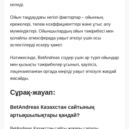
келеді.
Ойын таңдаудағы негізгі факторлар – ойынның
ережелері, төлем коэффициенттері және ұтыс алу
мүмкіндіктері. Ойыншылардың ойын тәжірибесі мен
қолайлы атмосферада уақыт өткізуі үшін осы
аспектілерді ескеру қажет.
Нәтижесінде, BetAndreas сіздер үшін әр түрлі ойындар
мен қызықты тәжірибелер ұсынып, қауіпсіз,
лицензияланған ортада көңілді уақыт өткізуге жағдай
жасайды.
Сұрақ-жауап:
BetAndreas Казахстан сайтының
артықшылықтары қандай?
BetAndreas Қазақстан сайты жоғары сапалы