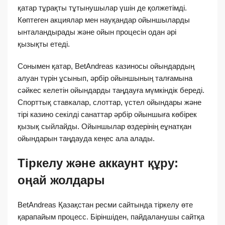
қатар тұрақты тұтынушылар үшін де қолжетімді.
Көптеген акциялар мен науқандар ойыншыларды
ынталандырады және ойын процесін одан әрі
қызықты етеді.
Сонымен қатар, BetAndreas казиносы ойындардың
алуан түрін ұсынып, әрбір ойыншының талғамына
сәйкес келетін ойындарды таңдауға мүмкіндік береді.
Спорттық ставкалар, слоттар, үстел ойындары және
тірі казино секілді санаттар әрбір ойыншыға көбірек
қызық сыйлайды. Oйыншылар өздерінің еұнатқан
ойындарын таңдауда кеңес ала алады.
Тіркелу және аккаунт құру:
оңай жолдары
BetAndreas Қазақстан ресми сайтында тіркелу өте
қарапайым процесс. Біріншіден, пайдаланушы сайтқа