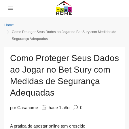
Home
Como Proteger Seus Dados ao Jogar no Bet Sury com Medidas de
Segurança Adequadas
Como Proteger Seus Dados
ao Jogar no Bet Sury com
Medidas de Segurança
Adequadas
por Casahome
hace 1 año
0
A prática de apostar online tem crescido