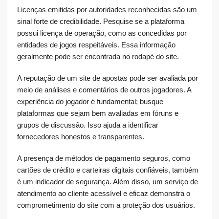
Licenças emitidas por autoridades reconhecidas são um
sinal forte de credibilidade. Pesquise se a plataforma
possui licença de operação, como as concedidas por
entidades de jogos respeitáveis. Essa informação
geralmente pode ser encontrada no rodapé do site.
A reputação de um site de apostas pode ser avaliada por
meio de análises e comentários de outros jogadores. A
experiência do jogador é fundamental; busque
plataformas que sejam bem avaliadas em fóruns e
grupos de discussão. Isso ajuda a identificar
fornecedores honestos e transparentes.
A presença de métodos de pagamento seguros, como
cartões de crédito e carteiras digitais confiáveis, também
é um indicador de segurança. Além disso, um serviço de
atendimento ao cliente acessível e eficaz demonstra o
comprometimento do site com a proteção dos usuários.