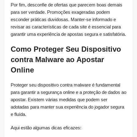
Por fim, desconfie de ofertas que parecem boas demais
para ser verdade. Promoções exageradas podem
esconder práticas duvidosas. Manter-se informado e
revisar as características de cada site é essencial para
garantir uma experiência de apostas segura e satisfatória.
Como Proteger Seu Dispositivo
contra Malware ao Apostar
Online
Proteger seu dispositivo contra malware é fundamental
para garantir a segurança online e a proteção de dados ao
apostar. Existem várias medidas que podem ser
adotadas para manter sua experiência do jogador segura
e fluída.
Aqui estão algumas dicas eficazes: