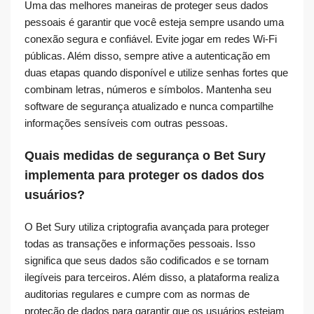
Uma das melhores maneiras de proteger seus dados
pessoais é garantir que você esteja sempre usando uma
conexão segura e confiável. Evite jogar em redes Wi-Fi
públicas. Além disso, sempre ative a autenticação em
duas etapas quando disponível e utilize senhas fortes que
combinam letras, números e símbolos. Mantenha seu
software de segurança atualizado e nunca compartilhe
informações sensíveis com outras pessoas.
Quais medidas de segurança o Bet Sury
implementa para proteger os dados dos
usuários?
O Bet Sury utiliza criptografia avançada para proteger
todas as transações e informações pessoais. Isso
significa que seus dados são codificados e se tornam
ilegíveis para terceiros. Além disso, a plataforma realiza
auditorias regulares e cumpre com as normas de
proteção de dados para garantir que os usuários estejam