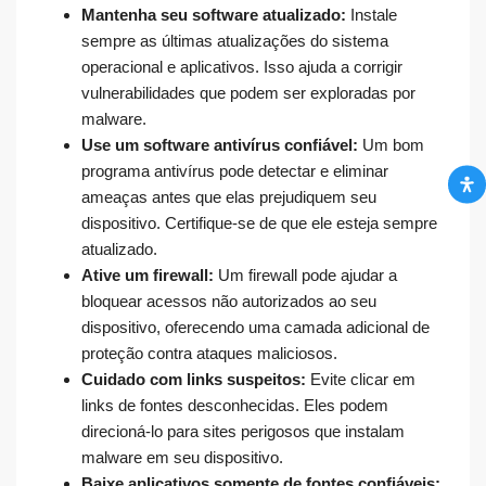
Mantenha seu software atualizado:
Instale
sempre as últimas atualizações do sistema
operacional e aplicativos. Isso ajuda a corrigir
vulnerabilidades que podem ser exploradas por
malware.
Use um software antivírus confiável:
Um bom
programa antivírus pode detectar e eliminar
ameaças antes que elas prejudiquem seu
dispositivo. Certifique-se de que ele esteja sempre
atualizado.
Ative um firewall:
Um firewall pode ajudar a
bloquear acessos não autorizados ao seu
dispositivo, oferecendo uma camada adicional de
proteção contra ataques maliciosos.
Cuidado com links suspeitos:
Evite clicar em
links de fontes desconhecidas. Eles podem
direcioná-lo para sites perigosos que instalam
malware em seu dispositivo.
Baixe aplicativos somente de fontes confiáveis: