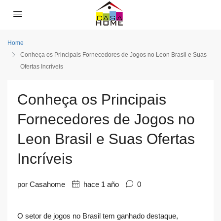
Home
Conheça os Principais Fornecedores de Jogos no Leon Brasil e Suas
Ofertas Incríveis
Conheça os Principais
Fornecedores de Jogos no
Leon Brasil e Suas Ofertas
Incríveis
por Casahome
hace 1 año
0
O setor de jogos no Brasil tem ganhado destaque,