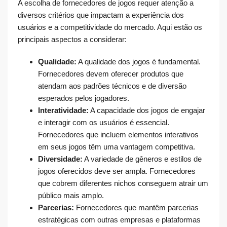
A escolha de fornecedores de jogos requer atenção a
diversos critérios que impactam a experiência dos
usuários e a competitividade do mercado. Aqui estão os
principais aspectos a considerar:
Qualidade:
A qualidade dos jogos é fundamental.
Fornecedores devem oferecer produtos que
atendam aos padrões técnicos e de diversão
esperados pelos jogadores.
Interatividade:
A capacidade dos jogos de engajar
e interagir com os usuários é essencial.
Fornecedores que incluem elementos interativos
em seus jogos têm uma vantagem competitiva.
Diversidade:
A variedade de gêneros e estilos de
jogos oferecidos deve ser ampla. Fornecedores
que cobrem diferentes nichos conseguem atrair um
público mais amplo.
Parcerias:
Fornecedores que mantêm parcerias
estratégicas com outras empresas e plataformas