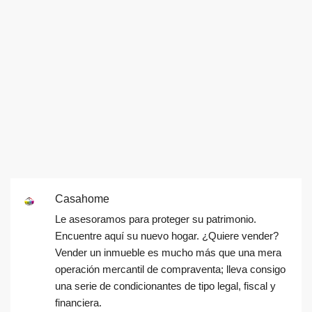
Casahome
Le asesoramos para proteger su patrimonio.
Encuentre aquí su nuevo hogar. ¿Quiere vender?
Vender un inmueble es mucho más que una mera
operación mercantil de compraventa; lleva consigo
una serie de condicionantes de tipo legal, fiscal y
financiera.