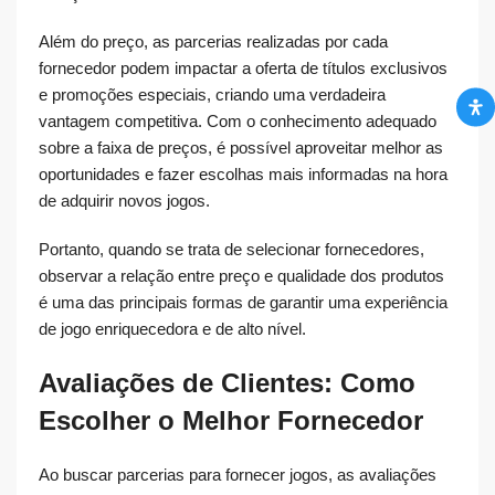
Além do preço, as parcerias realizadas por cada
fornecedor podem impactar a oferta de títulos exclusivos
e promoções especiais, criando uma verdadeira
vantagem competitiva. Com o conhecimento adequado
sobre a faixa de preços, é possível aproveitar melhor as
oportunidades e fazer escolhas mais informadas na hora
de adquirir novos jogos.
Portanto, quando se trata de selecionar fornecedores,
observar a relação entre preço e qualidade dos produtos
é uma das principais formas de garantir uma experiência
de jogo enriquecedora e de alto nível.
Avaliações de Clientes: Como
Escolher o Melhor Fornecedor
Ao buscar parcerias para fornecer jogos, as avaliações