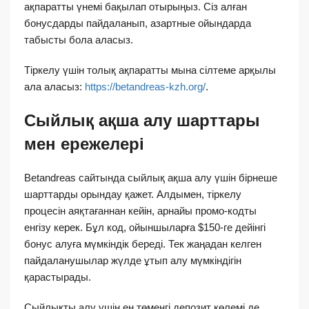
ақпаратты үнемі бақылап отырыңыз. Сіз алған
бонусдарды пайдаланып, азартные ойындарда
табысты бола аласыз.
Тіркелу үшін толық ақпаратты мына сілтеме арқылы
ала аласыз:
https://betandreas-kzh.org/
.
Сыйлық ақша алу шарттары
мен ережелері
Betandreas сайтында сыйлық ақша алу үшін бірнеше
шарттарды орындау қажет. Алдымен, тіркелу
процесін аяқтағаннан кейін, арнайы промо-кодты
енгізу керек. Бұл код, ойыншыларға $150-ге дейінгі
бонус алуға мүмкіндік береді. Тек жаңадан келген
пайдаланушылар жүлде ұтып алу мүмкіндігін
қарастырады.
Сыйлықты алу үшін ең төменгі депозит көлемі де