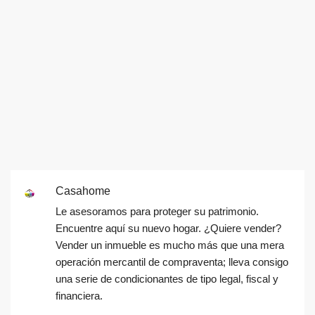
Casahome
Le asesoramos para proteger su patrimonio.
Encuentre aquí su nuevo hogar. ¿Quiere vender?
Vender un inmueble es mucho más que una mera
operación mercantil de compraventa; lleva consigo
una serie de condicionantes de tipo legal, fiscal y
financiera.