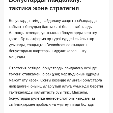
тактика және стратегия
Бонустарды тиімді пайдалану азартты ойындарда
табысты болудың басты кілті болып табылады.
Алғашқы кезеңде, ұсынылған бонустарды зерттеу
қажет. Әр платформа әр түрлі түрдегі сыйлықтар
ұсынады, сондықтан Betandreas сайтындағы
бонустардың шарттарын мұқият қарап шығу
маңызды.
Стратегия ретінде, бонустарды пайдалану кезінде
төменгі ставкамен, бірақ ұзақ мерзімді ойын құруды
мақсат ету керек. Соңғы кезеңде алынған бонустарға
негізделген, ойыншылар ұтып алуға мүмкіндік беретін
тактикаларды қалыптастыруы тиіс. Мысалы,
бонустарды рулетка немесе слот ойынындағы аз
сыйлықтармен пробацияға жүктеу тиімді болады.