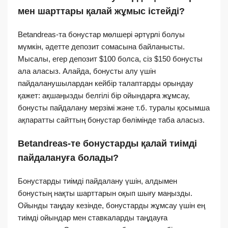
мен шарттары қалай жұмыс істейді?
Betandreas-та бонустар мөлшері әртүрлі болуы
мүмкін, әдетте депозит сомасына байланысты.
Мысалы, егер депозит $100 болса, сіз $150 бонусты
ала аласыз. Алайда, бонусты алу үшін
пайдаланушылардан кейбір талаптарды орындау
қажет: ақшаңызды белгілі бір ойындарға жұмсау,
бонусты пайдалану мерзімі және т.б. туралы қосымша
ақпаратты сайттың бонустар бөлімінде таба аласыз.
Betandreas-те бонустарды қалай тиімді
пайдалануға болады?
Бонустарды тиімді пайдалану үшін, алдымен
бонустың нақты шарттарын оқып шығу маңызды.
Ойынды таңдау кезінде, бонустарды жұмсау үшін ең
тиімді ойындар мен ставкаларды таңдауға