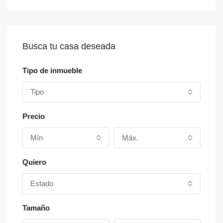
Busca tu casa deseada
Tipo de inmueble
Tipo
Precio
Mín
Máx.
Quiero
Estado
Tamaño