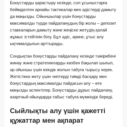
Бонустарды қарастыру кезінде, сол ұсыныстарға
бейімделген арнайы тактикалар мен әдістерді дамыту
да маңызды. Ойыншылар үшін бонустарды
максималды түрде пайдаланудың бір жолы – депозит
ставкаларын дамыту және жеңіске жетудің қалай
жұмыс істейтінін білу. Бұл әдіс, әрине, ұтыс алу
ықтималдығын арттырады.
Сондықтан бонустарды пайдалану кезінде тәжірибені
жинау және стратегияларды көзбен бақылап шығып,
әр ойыншы үшін өзіндік жолын табуға тырысу керек.
Жетістікке жету үшін чиптерді тиімді басқару мен
бонустардың максималды пайдасын алу – өте
маңызды аспектілер. Бонустарды дұрыс пайдалану,
азартный ойындарда табыс табуға мүмкіндік береді.
Сыйлықты алу үшін қажетті
құжаттар мен ақпарат