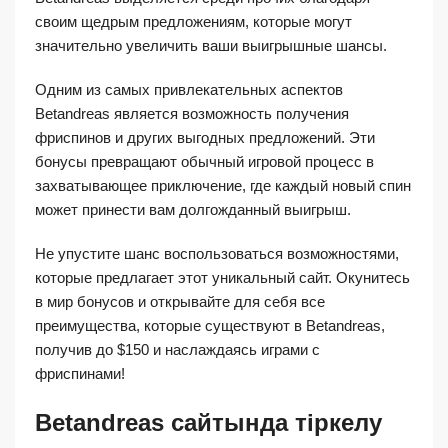
своим щедрым предложениям, которые могут
значительно увеличить ваши выигрышные шансы.
Одним из самых привлекательных аспектов
Betandreas является возможность получения
фриспинов и других выгодных предложений. Эти
бонусы превращают обычный игровой процесс в
захватывающее приключение, где каждый новый спин
может принести вам долгожданный выигрыш.
Не упустите шанс воспользоваться возможностями,
которые предлагает этот уникальный сайт. Окунитесь
в мир бонусов и открывайте для себя все
преимущества, которые существуют в Betandreas,
получив до $150 и наслаждаясь играми с
фриспинами!
Betandreas сайтында тіркелу