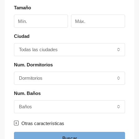
Tamaño
Ciudad
Todas las ciudades
Num. Dormitorios
Dormitorios
Num. Baños
Baños
Otras características
Buscar