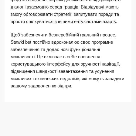
діалог і взаємодію серед гравців. Відвідувачі мають
змогу обговорювати стратегії, запитувати поради та
просто спілкуватися з іншими ентузіастами азарту.
Щоб забезпечити безперебійний гральний процес,
Stawki bet постійно вдосконалює своє програмне
забезпечення та додає нові функціональні
можливості. Це включає в себе оновлення
користувацького інтерфейсу для зручності навігації,
підвищення швидкості завантаження та усунення
можливих технических недоліків, які можуть завадити
вашому задоволенню від гри.