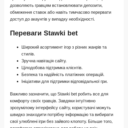
дозволяють гравцям встановлювати депозити,
обмеження ставок або навіть тимчасово перервати
доступ до акаунтів у випадку необхідності.
Переваги Stawki bet
Широкий асортимент ігор з різних жанрів та
стилів.
Зручна навігація сайту.
Цілодобова підтримка клієнтів.
Безпека та надійність платіжних операцій.
Ініціативи для підтримки відповідальної гри.
Важливо зазначити, що Stawki bet робить все для
комфорту своїх гравців. Завдяки інтуїтивно
зрозумілому інтерфейсу сайту, користувачі можуть
швидко знаходити потрібну інформацію та вибирати
свої улюблені ігри без зайвого клопоту. Більше того,