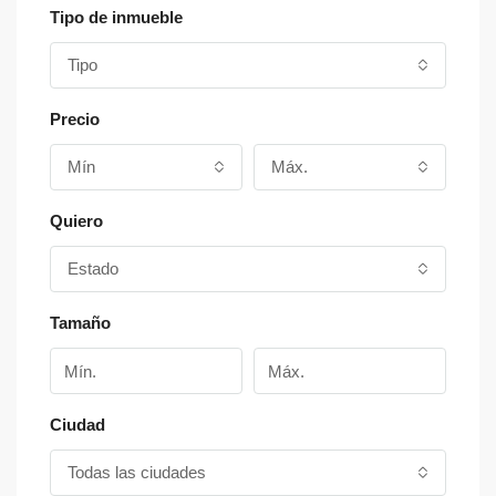
Tipo de inmueble
Tipo
Precio
Mín
Máx.
Quiero
Estado
Tamaño
Ciudad
Todas las ciudades