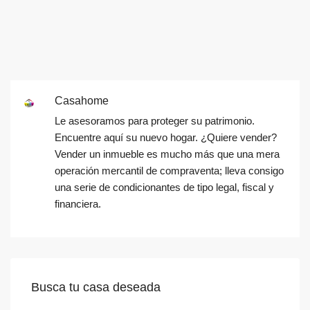
Casahome
Le asesoramos para proteger su patrimonio.
Encuentre aquí su nuevo hogar. ¿Quiere vender?
Vender un inmueble es mucho más que una mera
operación mercantil de compraventa; lleva consigo
una serie de condicionantes de tipo legal, fiscal y
financiera.
Busca tu casa deseada