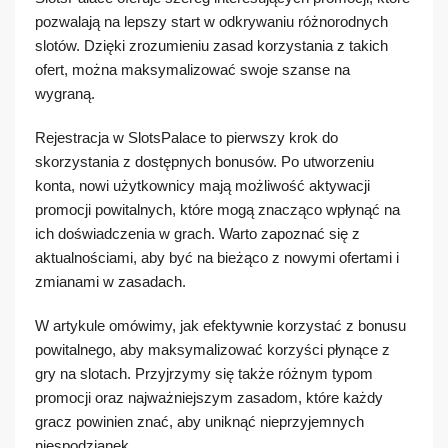
pozwalają na lepszy start w odkrywaniu różnorodnych
slotów. Dzięki zrozumieniu zasad korzystania z takich
ofert, można maksymalizować swoje szanse na
wygraną.
Rejestracja w SlotsPalace to pierwszy krok do
skorzystania z dostępnych bonusów. Po utworzeniu
konta, nowi użytkownicy mają możliwość aktywacji
promocji powitalnych, które mogą znacząco wpłynąć na
ich doświadczenia w grach. Warto zapoznać się z
aktualnościami, aby być na bieżąco z nowymi ofertami i
zmianami w zasadach.
W artykule omówimy, jak efektywnie korzystać z bonusu
powitalnego, aby maksymalizować korzyści płynące z
gry na slotach. Przyjrzymy się także różnym typom
promocji oraz najważniejszym zasadom, które każdy
gracz powinien znać, aby uniknąć nieprzyjemnych
niespodzianek.