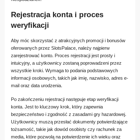
Rejestracja konta i proces
weryfikacji
Aby móc skorzystać z atrakcyjnych promocji i bonusów
oferowanych przez SlotsPalace, należy najpierw
zarejestrować konto. Proces rejestracji jest prosty i
intuicyjny, a użytkownicy zostaną poprowadzeni przez
wszystkie kroki. Wymaga to podania podstawowych
informacji osobowych, takich jak imię, nazwisko, adres e-
mail oraz data urodzenia.
Po zakończeniu rejestracji następuje etap weryfikacji
konta. Jest to kluczowy krok, który zapewnia
bezpieczeństwo i zgodność z zasadami gry hazardowej.
Użytkownicy muszą przesłać dokumenty potwierdzające
tożsamość, takie jak dowód osobisty czy rachunek za
media, które pozwolą na potwierdzenie ich wieku oraz