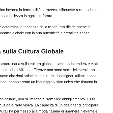
ino incarna la femminilità attraverso silhouette romantiche e
rano la bellezza in ogni sua forma.
olo determina le tendenze della moda, ma riflette anche la
anorama globale con la sua autenticità e creatività senza
a sulla Cultura Globale
traordinaria sulla cultura globale, plasmando tendenze e stili
ate di moda a Milano e Firenze non sono semplici eventi, ma
ve direzioni artistiche e culturali. I designer italiani, con la
ione, hanno creato un linguaggio visivo unico che risuona in
son italiane, non si limitano al semplice abbigliamento. Esse
 musica e l’arte visiva. La capacità di un designer di anticipare
lturali ha permesso alla moda italiana di rimanere rilevante e