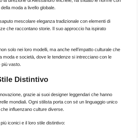
o la direzione di Alessandro Michele, ha sfidato le norme con
 della moda a livello globale.
 saputo mescolare eleganza tradizionale con elementi di
ze che raccontano storie. Il suo approccio ha ispirato
non solo nei loro modelli, ma anche nell’impatto culturale che
a moda e società, dove le tendenze si intrecciano con le
 più vasto.
tile Distintivo
innovazione, grazie ai suoi designer leggendari che hanno
elle mondiali. Ogni stilista porta con sé un linguaggio unico
e che influenzano culture diverse.
 iconici e il loro stile distintivo: