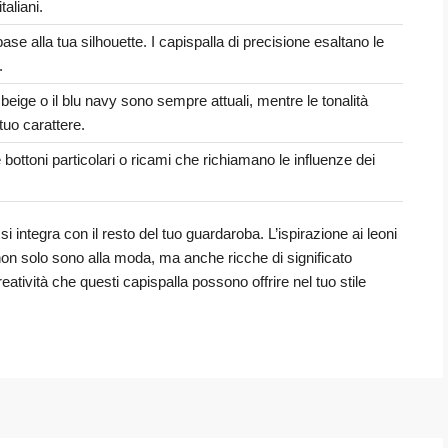
taliani.
base alla tua silhouette. I capispalla di precisione esaltano le
.
il beige o il blu navy sono sempre attuali, mentre le tonalità
tuo carattere.
 bottoni particolari o ricami che richiamano le influenze dei
i integra con il resto del tuo guardaroba. L’ispirazione ai leoni
 non solo sono alla moda, ma anche ricche di significato
reatività che questi capispalla possono offrire nel tuo stile