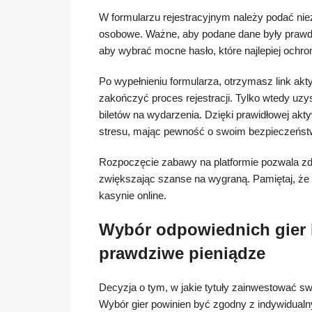
W formularzu rejestracyjnym należy podać niezb
osobowe. Ważne, aby podane dane były prawdz
aby wybrać mocne hasło, które najlepiej ochr
Po wypełnieniu formularza, otrzymasz link akty
zakończyć proces rejestracji. Tylko wtedy uz
biletów na wydarzenia. Dzięki prawidłowej akty
stresu, mając pewność o swoim bezpieczeńst
Rozpoczęcie zabawy na platformie pozwala zd
zwiększając szanse na wygraną. Pamiętaj, że
kasynie online.
Wybór odpowiednich gier 
prawdziwe pieniądze
Decyzja o tym, w jakie tytuły zainwestować s
Wybór gier powinien być zgodny z indywidual