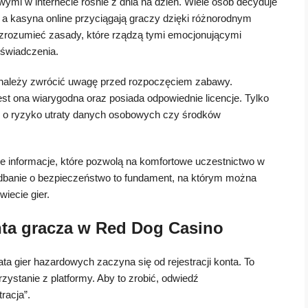
ymi w internecie rośnie z dnia na dzień. Wiele osób decyduje
a kasyna online przyciągają graczy dzięki różnorodnym
 zrozumieć zasady, które rządzą tymi emocjonującymi
świadczenia.
 należy zwrócić uwagę przed rozpoczęciem zabawy.
est ona wiarygodna oraz posiada odpowiednie licencje. Tylko
w o ryzyko utraty danych osobowych czy środków
ne informacje, które pozwolą na komfortowe uczestnictwo w
dbanie o bezpieczeństwo to fundament, na którym można
iecie gier.
onta gracza w Red Dog Casino
ta gier hazardowych zaczyna się od rejestracji konta. To
zystanie z platformy. Aby to zrobić, odwiedź
tracja”.