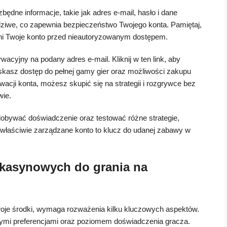
ędne informacje, takie jak adres e-mail, hasło i dane
iwe, co zapewnia bezpieczeństwo Twojego konta. Pamiętaj,
oni Twoje konto przed nieautoryzowanym dostępem.
wacyjny na podany adres e-mail. Kliknij w ten link, aby
yskasz dostęp do pełnej gamy gier oraz możliwości zakupu
wacji konta, możesz skupić się na strategii i rozgrywce bez
wie.
obywać doświadczenie oraz testować różne strategie,
 właściwie zarządzane konto to klucz do udanej zabawy w
kasynowych do grania na
woje środki, wymaga rozważenia kilku kluczowych aspektów.
nymi preferencjami oraz poziomem doświadczenia gracza.