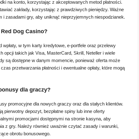
środki na konto, korzystając z akceptowanych metod płatności.
stawiać zakłady, korzystając z prawdziwych pieniędzy. Ważne
em i zasadami gry, aby uniknąć nieprzyjemnych niespodzianek.
w Red Dog Casino?
wpłaty, w tym karty kredytowe, e-portfele oraz przelewy
pcji takich jak Visa, MasterCard, Skrill, Neteller i wiele
tody są dostępne w danym momencie, ponieważ oferta może
czas przetwarzania płatności i ewentualne opłaty, które mogą
 bonusy dla graczy?
usy promocyjne dla nowych graczy oraz dla stałych klientów.
 pierwotny depozyt, bezpłatne spiny lub inne oferty
ualnymi promocjami dostępnymi na stronie kasyna, aby
 z gry. Należy również uważnie czytać zasady i warunki,
czące obrotu bonusowego.