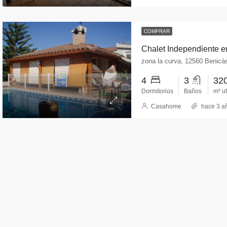
COMPRAR
Chalet Independiente e
zona la curva, 12560 Benicà
4
3
32
Dormitorios
Baños
m² ut
Casahome
hace 3 a