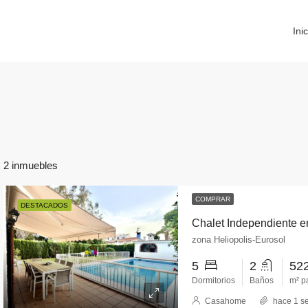
Inic
2 inmuebles
COMPRAR
DESTACADOS
Chalet Independiente 
zona Heliopolis-Eurosol
5
2
52
Dormitorios
Baños
m² p
Casahome
hace 1 s