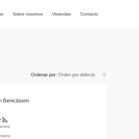
io
Sobre nosotros
Viviendas
Contacto
Ordenar por:
Orden por defecto
en Benicàssim
2
arcela
emana