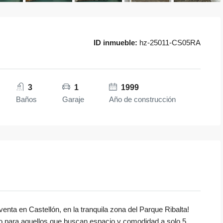
ID inmueble:
hz-25011-CS05RA
3
1
1999
Baños
Garaje
Año de construcción
enta en Castellón, en la tranquila zona del Parque Ribalta!
o para aquellos que buscan espacio y comodidad a solo 5