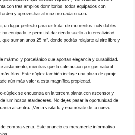
enta con tres amplios dormitorios, todos equipados con
l orden y aprovechar al máximo cada rincón.
, un lugar perfecto para disfrutar de momentos inolvidables
na equipada te permitirá dar rienda suelta a tu creatividad
s, que suman unos 25 m², donde podrás relajarte al aire libre y
e mármol y porcelánico que aportan elegancia y durabilidad.
e aislamiento, mientras que la calefacción por gas natural
más fríos. Este dúplex también incluye una plaza de garaje
 añade aún más valor a esta magnífica propiedad.
o-dúplex se encuentra en la tercera planta con ascensor y
ar de luminosos atardeceres. No dejes pasar la oportunidad de
rcanía al centro. ¡Ven a visitarlo y enamórate de tu nuevo
os de compra-venta. Este anuncio es meramente informativo
bios.