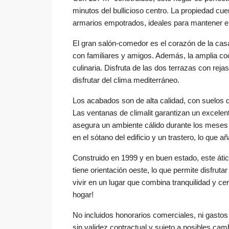
minutos del bullicioso centro. La propiedad cu
armarios empotrados, ideales para mantener e
El gran salón-comedor es el corazón de la casa
con familiares y amigos. Además, la amplia coci
culinaria. Disfruta de las dos terrazas con reja
disfrutar del clima mediterráneo.
Los acabados son de alta calidad, con suelos d
Las ventanas de climalit garantizan un excelent
asegura un ambiente cálido durante los meses 
en el sótano del edificio y un trastero, lo que
Construido en 1999 y en buen estado, este átic
tiene orientación oeste, lo que permite disfrut
vivir en un lugar que combina tranquilidad y ce
hogar!
No incluidos honorarios comerciales, ni gast
sin validez contractual y sujeto a posibles cam