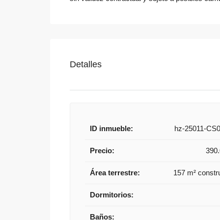
Detalles
ID inmueble:
hz-25011-CS
Precio:
390
Área terrestre:
157 m² constr
Dormitorios:
Baños: