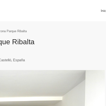
Inic
zona Parque Ribalta
que Ribalta
Castelló, España