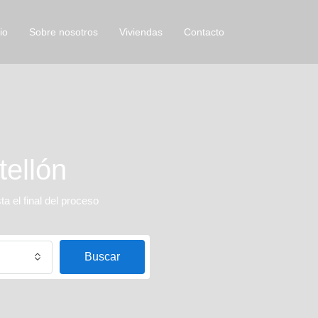
io
Sobre nosotros
Viviendas
Contacto
tellón
 el final del proceso
Buscar