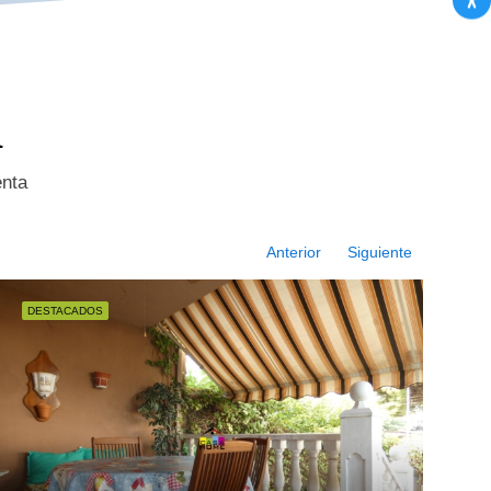
a
enta
Anterior
Siguiente
DESTACADOS