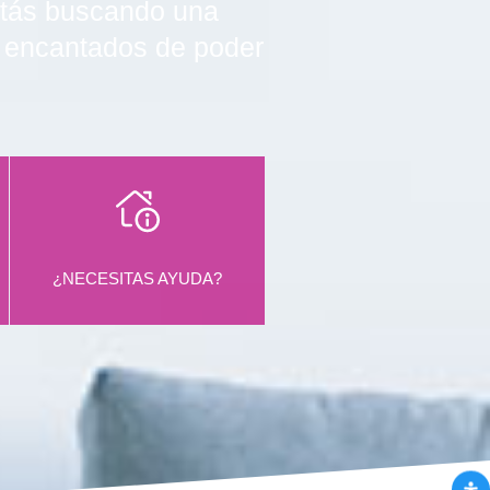
estás buscando una
s encantados de poder
¿NECESITAS AYUDA?