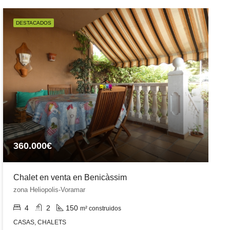
DESTACADOS
360.000€
Chalet en venta en Benicàssim
zona Heliopolis-Voramar
4
2
150
m² construidos
CASAS, CHALETS