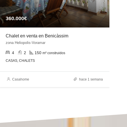
360.000€
4
Chalet en venta en Benicàssim
C
zona Heliopolis-Voramar
z
4
2
150
m² construidos
CASAS, CHALETS
C
Casahome
hace 1 semana