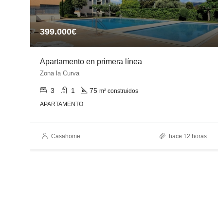
399.000€
Apartamento en primera línea
Zona la Curva
3
1
75
m² construidos
APARTAMENTO
es
Casahome
hace 12 horas