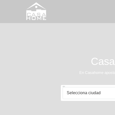
Casah
En Casahome apostamo
Selecciona ciudad