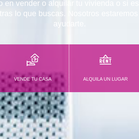
 en vender o alquilar tu vivienda o si 
tras lo que buscas. Nosotros estaremo
ayudarte.
VENDE TU CASA
ALQUILA UN LUGAR