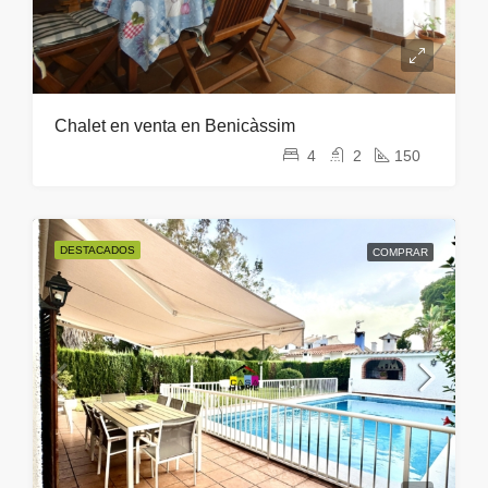
Chalet en venta en Benicàssim
4
2
150
DESTACADOS
COMPRAR