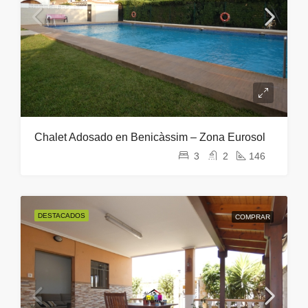
Chalet Adosado en Benicàssim – Zona Eurosol
3
2
146
DESTACADOS
COMPRAR