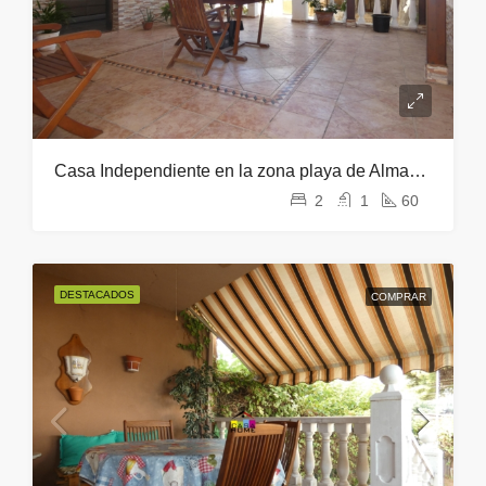
Casa Independiente en la zona playa de Almazora
2
1
60
DESTACADOS
COMPRAR