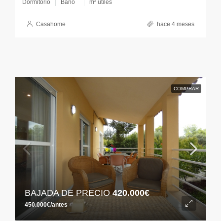
Dormitorio
Baño
m² útiles
Casahome
hace 4 meses
COMPRAR
BAJADA DE PRECIO
420.000€
450.000€/antes