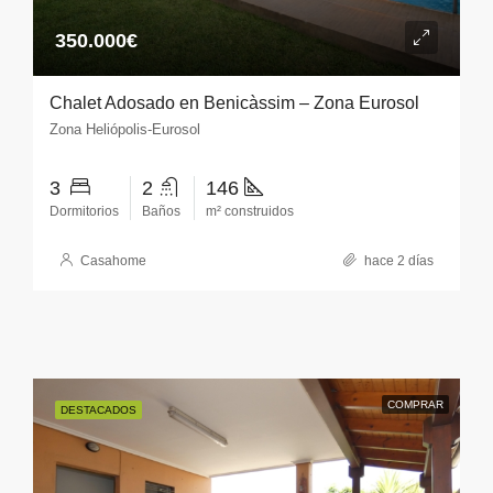
350.000€
Chalet Adosado en Benicàssim – Zona Eurosol
Zona Heliópolis-Eurosol
3
2
146
Dormitorios
Baños
m² construidos
Casahome
hace 2 días
COMPRAR
DESTACADOS