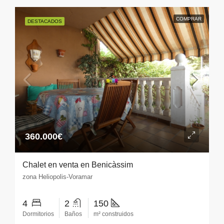
COMPRAR
DESTACADOS
360.000€
Chalet en venta en Benicàssim
zona Heliopolis-Voramar
4
2
150
Dormitorios
Baños
m² construidos