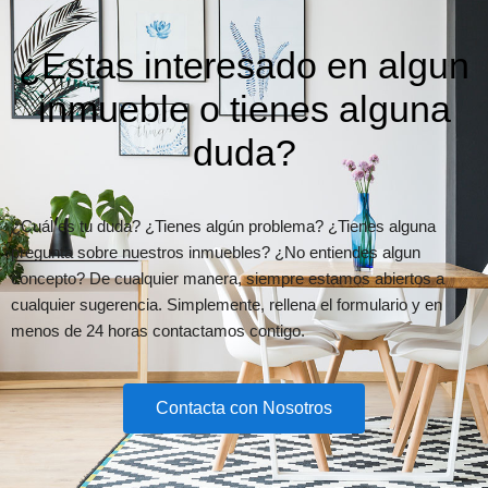
¿Estas interesado en algun
inmueble o tienes alguna
duda?
¿Cuál es tu duda? ¿Tienes algún problema? ¿Tienes alguna
pregunta sobre nuestros inmuebles? ¿No entiendes algun
concepto? De cualquier manera, siempre estamos abiertos a
cualquier sugerencia. Simplemente, rellena el formulario y en
menos de 24 horas contactamos contigo.
Contacta con Nosotros