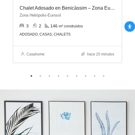
Chalet Adosado en Benicàssim – Zona Eurosol
Zona Heliópolis-Eurosol
3
2
146
m² construidos
ADOSADO, CASAS, CHALETS
Casahome
hace 25 minutos