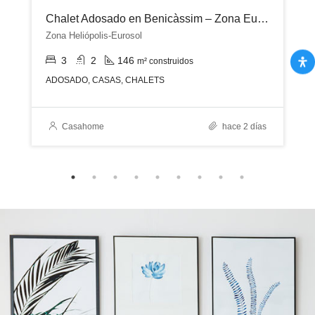
Chalet Adosado en Benicàssim – Zona Eurosol
Zona Heliópolis-Eurosol
3
2
146
m² construidos
ADOSADO, CASAS, CHALETS
Casahome
hace 2 días