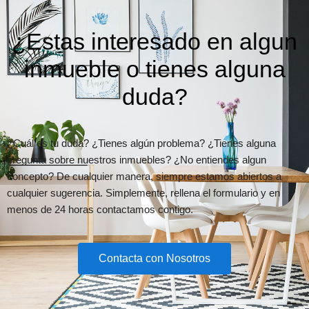
¿Estas interesado en algun
inmueble o tienes alguna
duda?
¿Cuál es tu duda? ¿Tienes algún problema? ¿Tienes alguna
pregunta sobre nuestros inmuebles? ¿No entiendes algun
concepto? De cualquier manera, siempre estamos abiertos a
cualquier sugerencia. Simplemente, rellena el formulario y en
menos de 24 horas contactamos contigo.
Contacta con Nosotros