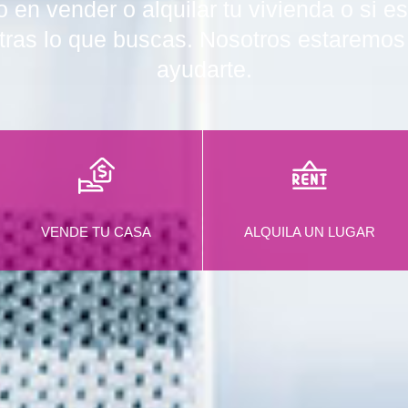
 en vender o alquilar tu vivienda o si 
tras lo que buscas. Nosotros estaremo
ayudarte.
VENDE TU CASA
ALQUILA UN LUGAR