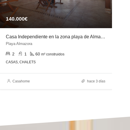
140.000€
3
Casa Independiente en la zona playa de Almazora
C
Playa Almazora
z
2
1
60
m² construidos
CASAS, CHALETS
C
Casahome
hace 3 días