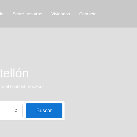
io
Sobre nosotros
Viviendas
Contacto
tellón
 el final del proceso
Buscar