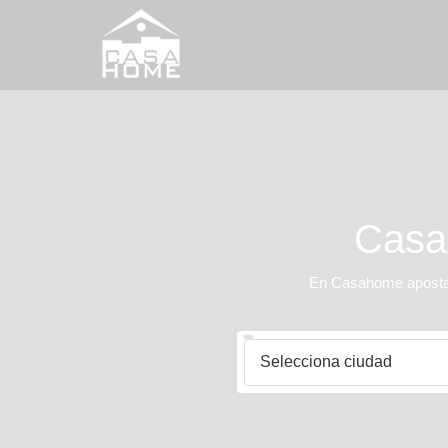
Casah
En Casahome apostamo
Selecciona ciudad