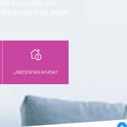
estás buscando una
s encantados de poder
¿NECESITAS AYUDA?