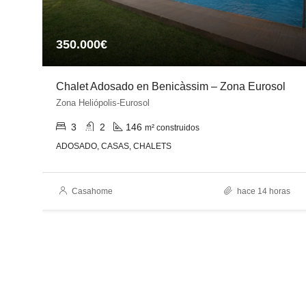
350.000€
Chalet Adosado en Benicàssim – Zona Eurosol
Zona Heliópolis-Eurosol
3
2
146
m² construidos
ADOSADO, CASAS, CHALETS
es
Casahome
hace 14 horas