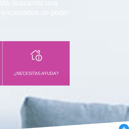
estás buscando una
s encantados de poder
¿NECESITAS AYUDA?