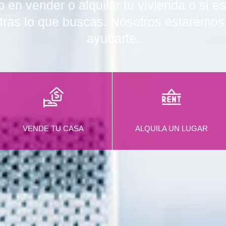
 en vender o alquilar tu vivienda o si 
tras lo que buscas. Nosotros estaremo
ayudarte.
VENDE TU CASA
ALQUILA UN LUGAR