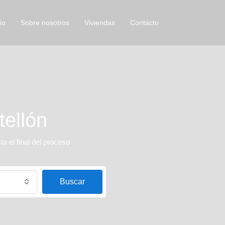
io
Sobre nosotros
Viviendas
Contacto
tellón
 el final del proceso
Buscar