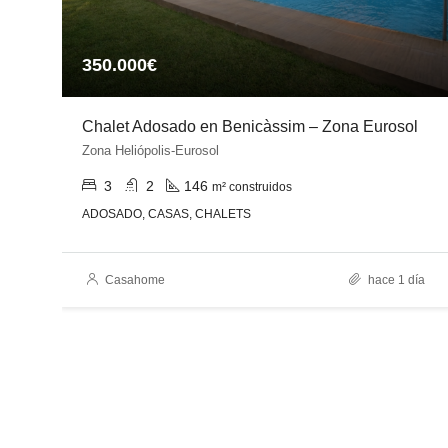
350.000€
Chalet Adosado en Benicàssim – Zona Eurosol
Zona Heliópolis-Eurosol
3
2
146
m² construidos
ADOSADO, CASAS, CHALETS
es
Casahome
hace 1 día