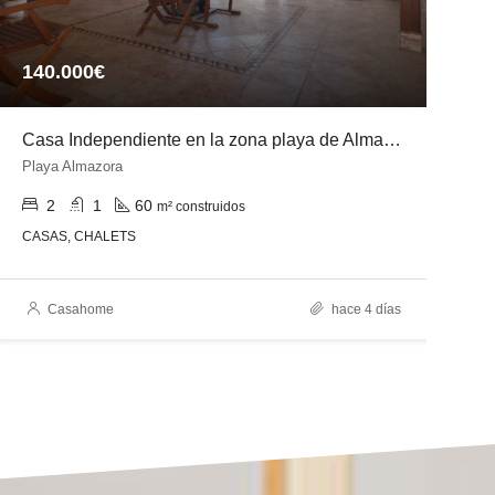
140.000€
3
Casa Independiente en la zona playa de Almazora
C
Playa Almazora
z
2
1
60
m² construidos
CASAS, CHALETS
C
Casahome
hace 4 días