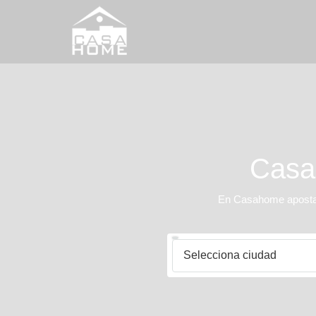
Casah
En Casahome apostamo
Selecciona ciudad