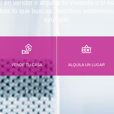
 en vender o alquilar tu vivienda o si 
tras lo que buscas. Nosotros estaremo
ayudarte.
VENDE TU CASA
ALQUILA UN LUGAR