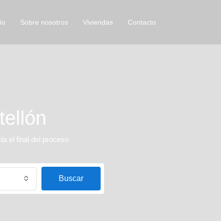
io
Sobre nosotros
Viviendas
Contacto
tellón
 el final del proceso
Buscar