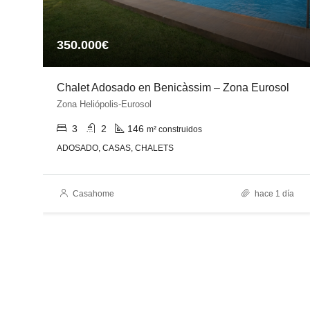
350.000€
Chalet Adosado en Benicàssim – Zona Eurosol
Zona Heliópolis-Eurosol
3
2
146
m² construidos
ADOSADO, CASAS, CHALETS
es
Casahome
hace 1 día