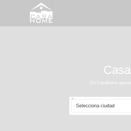
Casah
En Casahome apostamo
Selecciona ciudad