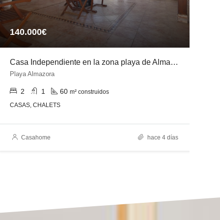
140.000€
3
Casa Independiente en la zona playa de Almazora
C
Playa Almazora
z
2
1
60
m² construidos
CASAS, CHALETS
C
Casahome
hace 4 días