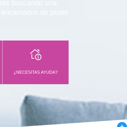
estás buscando una
s encantados de poder
¿NECESITAS AYUDA?